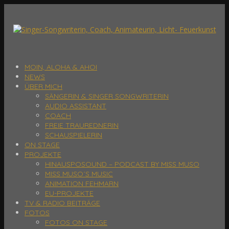
MOIN, ALOHA & AHOI
NEWS
ÜBER MICH
SÄNGERIN & SINGER SONGWRITERIN
AUDIO ASSISTANT
COACH
FREIE TRAUREDNERIN
SCHAUSPIELERIN
ON STAGE
PROJEKTE
HINAUSPOSOUND – PODCAST BY MISS MUSO
MISS MUSO´S MUSIC
ANIMATION FEHMARN
EU-PROJEKTE
TV & RADIO BEITRÄGE
FOTOS
FOTOS ON STAGE