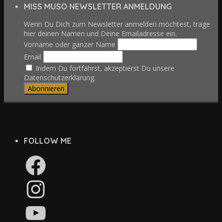
MISS MUSO NEWSLETTER ANMELDUNG
Wenn Du Dich zum Newsletter anmelden möchtest, trage
hier deinen Namen und Deine Emailadresse ein.
Vorname oder ganzer Name
Email
Indem Du fortfährst, akzeptierst Du unsere
Datenschutzerklärung.
FOLLOW ME
Facebook
Instagram
YouTube