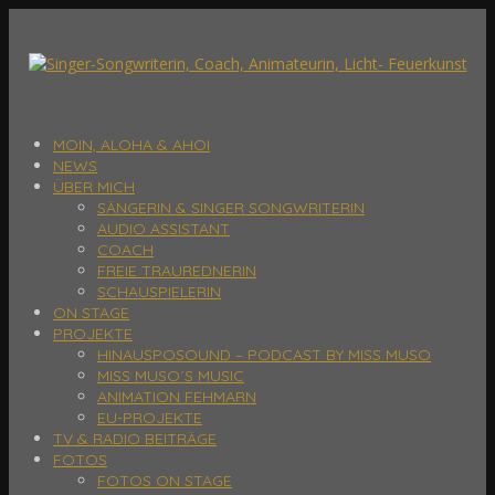
MOIN, ALOHA & AHOI
NEWS
ÜBER MICH
SÄNGERIN & SINGER SONGWRITERIN
AUDIO ASSISTANT
COACH
FREIE TRAUREDNERIN
SCHAUSPIELERIN
ON STAGE
PROJEKTE
HINAUSPOSOUND – PODCAST BY MISS MUSO
MISS MUSO´S MUSIC
ANIMATION FEHMARN
EU-PROJEKTE
TV & RADIO BEITRÄGE
FOTOS
FOTOS ON STAGE