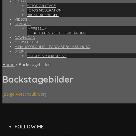
FOTOS
FOTOS ON STAGE
FOTOS MODERATION
BACKSTAGEBILDER
VIDEOS
KONTAKT
IMPRESSUM
DATENSCHUTZERKLÄRUNG
DOWNLOAD
NEWSLETTER
HINAUSPOSOUND – PODCAST BY MISS MUSO
STEINE
FRAGDEINEOMASTEINE
Home
/
Backstagebilder
Backstagebilder
[Zeige Vorschaubilder]
FOLLOW ME