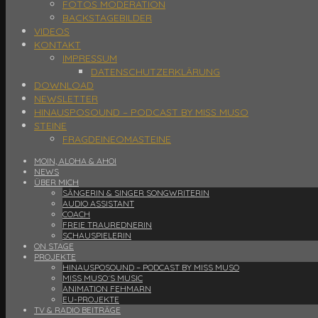
FOTOS MODERATION
BACKSTAGEBILDER
VIDEOS
KONTAKT
IMPRESSUM
DATENSCHUTZERKLÄRUNG
DOWNLOAD
NEWSLETTER
HINAUSPOSOUND – PODCAST BY MISS MUSO
STEINE
FRAGDEINEOMASTEINE
MOIN, ALOHA & AHOI
NEWS
ÜBER MICH
SÄNGERIN & SINGER SONGWRITERIN
AUDIO ASSISTANT
COACH
FREIE TRAUREDNERIN
SCHAUSPIELERIN
ON STAGE
PROJEKTE
HINAUSPOSOUND – PODCAST BY MISS MUSO
MISS MUSO´S MUSIC
ANIMATION FEHMARN
EU-PROJEKTE
TV & RADIO BEITRÄGE