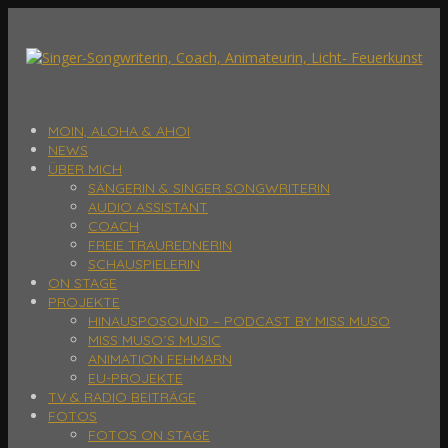
MOIN, ALOHA & AHOI
NEWS
ÜBER MICH
SÄNGERIN & SINGER SONGWRITERIN
AUDIO ASSISTANT
COACH
FREIE TRAUREDNERIN
SCHAUSPIELERIN
ON STAGE
PROJEKTE
HINAUSPOSOUND – PODCAST BY MISS MUSO
MISS MUSO´S MUSIC
ANIMATION FEHMARN
EU-PROJEKTE
TV & RADIO BEITRÄGE
FOTOS
FOTOS ON STAGE