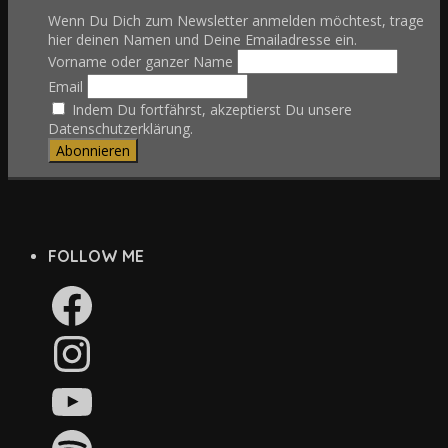
Wenn Du Dich zum Newsletter anmelden möchtest, trage
hier deinen Namen und Deine Emailadresse ein.
Vorname oder ganzer Name
Email
Indem Du fortfährst, akzeptierst Du unsere
Datenschutzerklärung.
FOLLOW ME
Facebook
Instagram
YouTube
Spotify