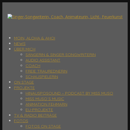
MOIN, ALOHA & AHOI
NEWS
ÜBER MICH
SÄNGERIN & SINGER SONGWRITERIN
AUDIO ASSISTANT
COACH
FREIE TRAUREDNERIN
SCHAUSPIELERIN
ON STAGE
PROJEKTE
HINAUSPOSOUND – PODCAST BY MISS MUSO
MISS MUSO´S MUSIC
ANIMATION FEHMARN
EU-PROJEKTE
TV & RADIO BEITRÄGE
FOTOS
FOTOS ON STAGE