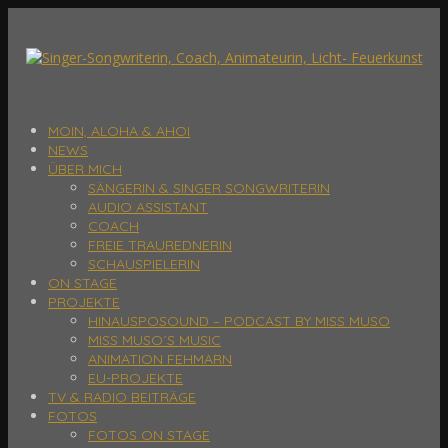
MOIN, ALOHA & AHOI
NEWS
ÜBER MICH
SÄNGERIN & SINGER SONGWRITERIN
AUDIO ASSISTANT
COACH
FREIE TRAUREDNERIN
SCHAUSPIELERIN
ON STAGE
PROJEKTE
HINAUSPOSOUND – PODCAST BY MISS MUSO
MISS MUSO´S MUSIC
ANIMATION FEHMARN
EU-PROJEKTE
TV & RADIO BEITRÄGE
FOTOS
FOTOS ON STAGE