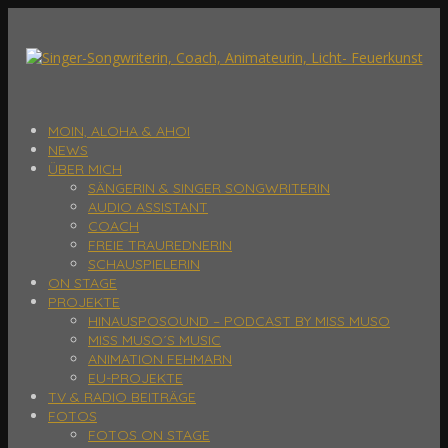
MOIN, ALOHA & AHOI
NEWS
ÜBER MICH
SÄNGERIN & SINGER SONGWRITERIN
AUDIO ASSISTANT
COACH
FREIE TRAUREDNERIN
SCHAUSPIELERIN
ON STAGE
PROJEKTE
HINAUSPOSOUND – PODCAST BY MISS MUSO
MISS MUSO´S MUSIC
ANIMATION FEHMARN
EU-PROJEKTE
TV & RADIO BEITRÄGE
FOTOS
FOTOS ON STAGE