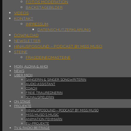
FOTOS MODERATION
BACKSTAGEBILDER
VIDEOS
KONTAKT
IMPRESSUM
DATENSCHUTZERKLÄRUNG
DOWNLOAD
NEWSLETTER
HINAUSPOSOUND – PODCAST BY MISS MUSO
STEINE
FRAGDEINEOMASTEINE
MOIN, ALOHA & AHOI
NEWS
ÜBER MICH
SÄNGERIN & SINGER SONGWRITERIN
AUDIO ASSISTANT
COACH
FREIE TRAUREDNERIN
SCHAUSPIELERIN
ON STAGE
PROJEKTE
HINAUSPOSOUND – PODCAST BY MISS MUSO
MISS MUSO´S MUSIC
ANIMATION FEHMARN
EU-PROJEKTE
TV & RADIO BEITRÄGE