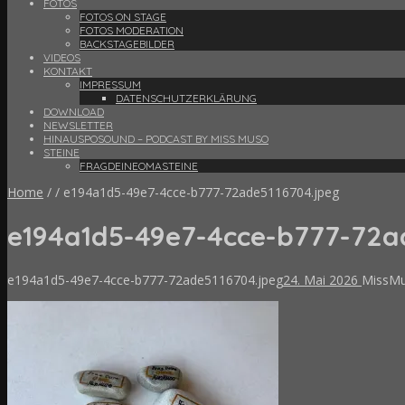
FOTOS
FOTOS ON STAGE
FOTOS MODERATION
BACKSTAGEBILDER
VIDEOS
KONTAKT
IMPRESSUM
DATENSCHUTZERKLÄRUNG
DOWNLOAD
NEWSLETTER
HINAUSPOSOUND – PODCAST BY MISS MUSO
STEINE
FRAGDEINEOMASTEINE
Home
/
/
e194a1d5-49e7-4cce-b777-72ade5116704.jpeg
e194a1d5-49e7-4cce-b777-72a
e194a1d5-49e7-4cce-b777-72ade5116704.jpeg
24. Mai 2026
MissM