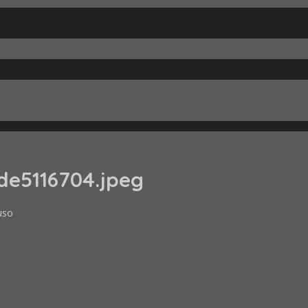
de5116704.jpeg
uso