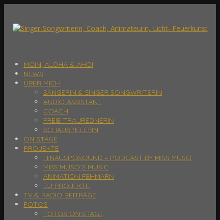
MOIN, ALOHA & AHOI
NEWS
ÜBER MICH
SÄNGERIN & SINGER SONGWRITERIN
AUDIO ASSISTANT
COACH
FREIE TRAUREDNERIN
SCHAUSPIELERIN
ON STAGE
PROJEKTE
HINAUSPOSOUND – PODCAST BY MISS MUSO
MISS MUSO´S MUSIC
ANIMATION FEHMARN
EU-PROJEKTE
TV & RADIO BEITRÄGE
FOTOS
FOTOS ON STAGE