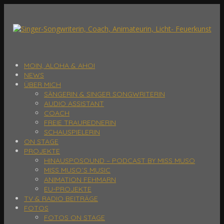
MOIN, ALOHA & AHOI
NEWS
ÜBER MICH
SÄNGERIN & SINGER SONGWRITERIN
AUDIO ASSISTANT
COACH
FREIE TRAUREDNERIN
SCHAUSPIELERIN
ON STAGE
PROJEKTE
HINAUSPOSOUND – PODCAST BY MISS MUSO
MISS MUSO´S MUSIC
ANIMATION FEHMARN
EU-PROJEKTE
TV & RADIO BEITRÄGE
FOTOS
FOTOS ON STAGE