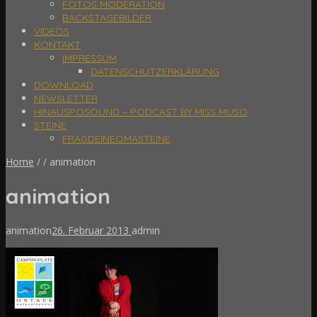
FOTOS MODERATION
BACKSTAGEBILDER
VIDEOS
KONTAKT
IMPRESSUM
DATENSCHUTZERKLÄRUNG
DOWNLOAD
NEWSLETTER
HINAUSPOSOUND – PODCAST BY MISS MUSO
STEINE
FRAGDEINEOMASTEINE
Home
/
/
animation
animation
animation
26. Februar 2013
admin