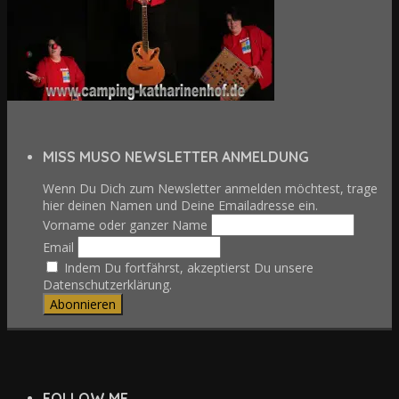
MISS MUSO NEWSLETTER ANMELDUNG
Wenn Du Dich zum Newsletter anmelden möchtest, trage
hier deinen Namen und Deine Emailadresse ein.
Vorname oder ganzer Name
Email
Indem Du fortfährst, akzeptierst Du unsere
Datenschutzerklärung.
FOLLOW ME