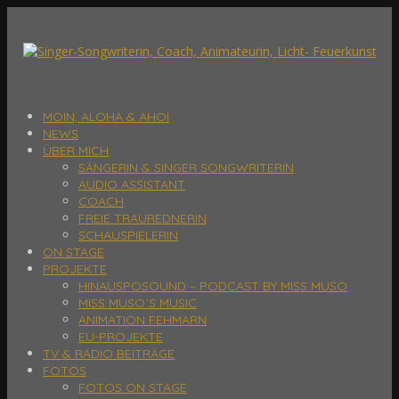
MOIN, ALOHA & AHOI
NEWS
ÜBER MICH
SÄNGERIN & SINGER SONGWRITERIN
AUDIO ASSISTANT
COACH
FREIE TRAUREDNERIN
SCHAUSPIELERIN
ON STAGE
PROJEKTE
HINAUSPOSOUND – PODCAST BY MISS MUSO
MISS MUSO´S MUSIC
ANIMATION FEHMARN
EU-PROJEKTE
TV & RADIO BEITRÄGE
FOTOS
FOTOS ON STAGE