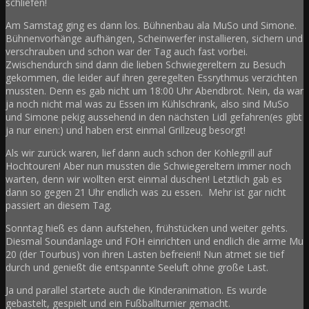
schliefen!
Am Samstag ging es dann los. Bühnenbau ala MuSo und Simone.
Bühnenvorhänge aufhängen, Scheinwerfer installieren, sichern und
verschrauben und schon war der Tag auch fast vorbei.
Zwischendurch sind dann die lieben Schwiegereltern zu Besuch
gekommen, die leider auf ihren geregelten Essrythmus verzichten
mussten. Denn es gab nicht um 18:00 Uhr Abendbrot. Nein, da war
ja noch nicht mal was zu Essen im Kühlschrank, also sind MuSo
und Simone pekig aussehend in den nächsten Lidl gefahren(es gibt
ja nur einen:) und haben erst einmal Grillzeug besorgt!
Als wir zurück waren, lief dann auch schon der Kohlegrill auf
Hochtouren! Aber nun mussten die Schwiegereltern immer noch
warten, denn wir wollten erst einmal duschen! Letztlich gab es
dann so gegen 21 Uhr endlich was zu essen. Mehr ist gar nicht
passiert an diesem Tag.
Sonntag hieß es dann aufstehen, frühstücken und weiter gehts.
Diesmal Soundanlage und FOH einrichten und endlich die arme Mu
20 (der Tourbus) von ihren Lasten befreien!! Nun atmet sie tief
durch und genießt die entspannte Seeluft ohne große Last.
Ja und parallel startete auch die Kinderanimation. Es wurde
gebastelt, gespielt und ein Fußballturnier gemacht.