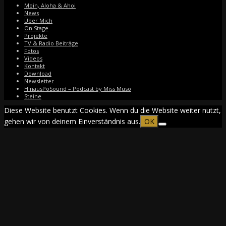
Moin, Aloha & Ahoi
News
Über Mich
On Stage
Projekte
TV & Radio Beiträge
Fotos
Videos
Kontakt
Download
Newsletter
HinausPoSound – Podcast by Miss Muso
Steine
Diese Website benutzt Cookies. Wenn du die Website weiter nutzt,
gehen wir von deinem Einverständnis aus.
OK