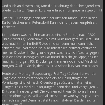
Und auch an diesem Tag kam die Ernährung der Schwiegereltern
wieder zu kurz:) Naja zu kurz wäre falsch, nur später als gewohnt!!
Um 19:00 Uhr gings dann mit einer lustigen Runde Essen in der
Kartoffelscheune in Petersdorf! Kann ich nur jedem empfehlen.
Lecker!!!!!!
Ja und dann was macht man an so einem Sonntag nach 22:00
Uhr??? Nichts 🙂 Man trinkt Cola mit Rum und geht ins Bett. Und
was macht man im Bett?? Auch nichts, denn man kann nicht
schlafen, weil Vollmond ist, also musste ich erstmal versuchen
meinen Drucker in Gang zu kriegen, was natürlich Nachts gegen
halb eins fast unmöglich ist! Hat natürlich nicht geklappt, sag ich
mach ich morgen. PS, Drucker geht immer noch nicht! Mach ich
morgen 🙂 Also gleich, denn es ist ja schon kurz vor Mitternacht!
Heute war Montag! Bespassungs-Frei-Tag 🙂 Aber frei war der
Tag nicht, denn es standen noch einige Besorgungen an.
Vormittags sind wir nach Oldenburg gedüst und hatten einen
lustigen Tag! Erst die Besorgungen, dann das und Vergnügen! Zu
Dritt zum Haardesigner!! Die können echt was! Simones Haare
stehen ohne Syoss! Voll von allein! Aber sie wird Syoss jetzt nicht
vernachlässigen! Denn mit stehts noch stabiler! Bei der leichten
Briese hier 🙂