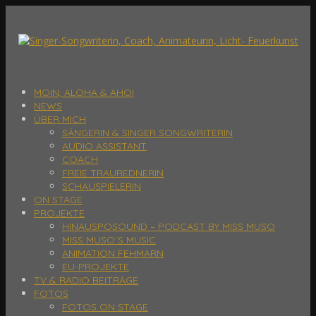
MOIN, ALOHA & AHOI
NEWS
ÜBER MICH
SÄNGERIN & SINGER SONGWRITERIN
AUDIO ASSISTANT
COACH
FREIE TRAUREDNERIN
SCHAUSPIELERIN
ON STAGE
PROJEKTE
HINAUSPOSOUND – PODCAST BY MISS MUSO
MISS MUSO´S MUSIC
ANIMATION FEHMARN
EU-PROJEKTE
TV & RADIO BEITRÄGE
FOTOS
FOTOS ON STAGE