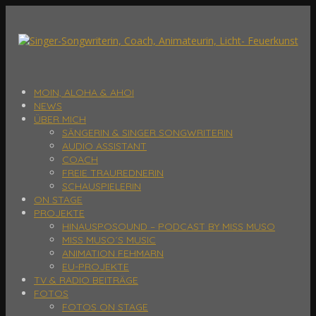
MOIN, ALOHA & AHOI
NEWS
ÜBER MICH
SÄNGERIN & SINGER SONGWRITERIN
AUDIO ASSISTANT
COACH
FREIE TRAUREDNERIN
SCHAUSPIELERIN
ON STAGE
PROJEKTE
HINAUSPOSOUND – PODCAST BY MISS MUSO
MISS MUSO´S MUSIC
ANIMATION FEHMARN
EU-PROJEKTE
TV & RADIO BEITRÄGE
FOTOS
FOTOS ON STAGE