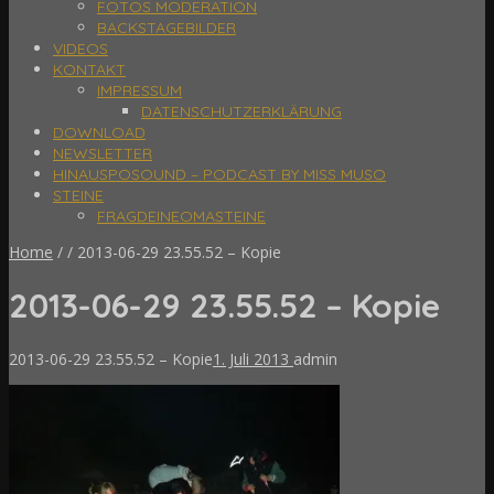
FOTOS MODERATION
BACKSTAGEBILDER
VIDEOS
KONTAKT
IMPRESSUM
DATENSCHUTZERKLÄRUNG
DOWNLOAD
NEWSLETTER
HINAUSPOSOUND – PODCAST BY MISS MUSO
STEINE
FRAGDEINEOMASTEINE
Home
/
/
2013-06-29 23.55.52 – Kopie
2013-06-29 23.55.52 – Kopie
2013-06-29 23.55.52 – Kopie
1. Juli 2013
admin