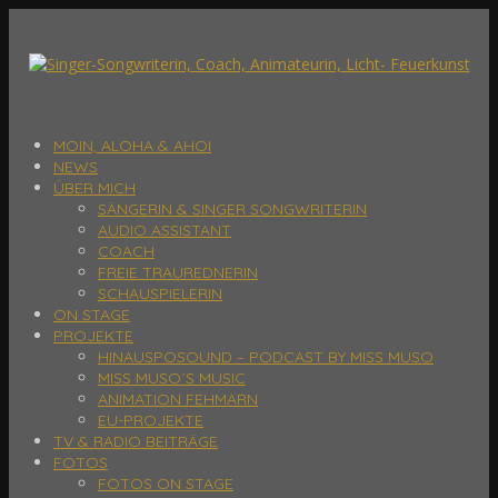
MOIN, ALOHA & AHOI
NEWS
ÜBER MICH
SÄNGERIN & SINGER SONGWRITERIN
AUDIO ASSISTANT
COACH
FREIE TRAUREDNERIN
SCHAUSPIELERIN
ON STAGE
PROJEKTE
HINAUSPOSOUND – PODCAST BY MISS MUSO
MISS MUSO´S MUSIC
ANIMATION FEHMARN
EU-PROJEKTE
TV & RADIO BEITRÄGE
FOTOS
FOTOS ON STAGE