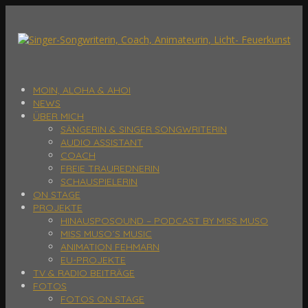
MOIN, ALOHA & AHOI
NEWS
ÜBER MICH
SÄNGERIN & SINGER SONGWRITERIN
AUDIO ASSISTANT
COACH
FREIE TRAUREDNERIN
SCHAUSPIELERIN
ON STAGE
PROJEKTE
HINAUSPOSOUND – PODCAST BY MISS MUSO
MISS MUSO´S MUSIC
ANIMATION FEHMARN
EU-PROJEKTE
TV & RADIO BEITRÄGE
FOTOS
FOTOS ON STAGE