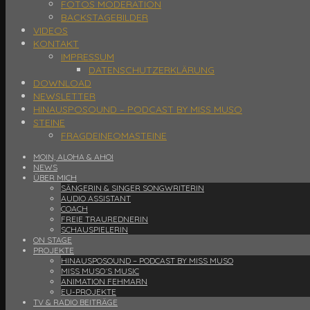
FOTOS MODERATION
BACKSTAGEBILDER
VIDEOS
KONTAKT
IMPRESSUM
DATENSCHUTZERKLÄRUNG
DOWNLOAD
NEWSLETTER
HINAUSPOSOUND – PODCAST BY MISS MUSO
STEINE
FRAGDEINEOMASTEINE
MOIN, ALOHA & AHOI
NEWS
ÜBER MICH
SÄNGERIN & SINGER SONGWRITERIN
AUDIO ASSISTANT
COACH
FREIE TRAUREDNERIN
SCHAUSPIELERIN
ON STAGE
PROJEKTE
HINAUSPOSOUND – PODCAST BY MISS MUSO
MISS MUSO´S MUSIC
ANIMATION FEHMARN
EU-PROJEKTE
TV & RADIO BEITRÄGE