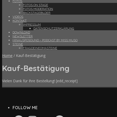
FOTOS
FOTOS ON STAGE
FOTOS MODERATION
BACKSTAGEBILDER
VIDEOS
KONTAKT
IMPRESSUM
DATENSCHUTZERKLÄRUNG
DOWNLOAD
NEWSLETTER
HINAUSPOSOUND – PODCAST BY MISS MUSO
STEINE
FRAGDEINEOMASTEINE
Home
/
Kauf-Bestätigung
Kauf-Bestätigung
Vielen Dank für Ihre Bestellung! [edd_receipt]
FOLLOW ME
Facebook
Instagram
YouTube
Spotify