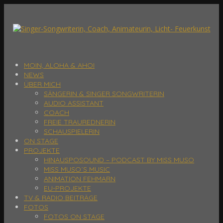
MOIN, ALOHA & AHOI
NEWS
ÜBER MICH
SÄNGERIN & SINGER SONGWRITERIN
AUDIO ASSISTANT
COACH
FREIE TRAUREDNERIN
SCHAUSPIELERIN
ON STAGE
PROJEKTE
HINAUSPOSOUND – PODCAST BY MISS MUSO
MISS MUSO´S MUSIC
ANIMATION FEHMARN
EU-PROJEKTE
TV & RADIO BEITRÄGE
FOTOS
FOTOS ON STAGE