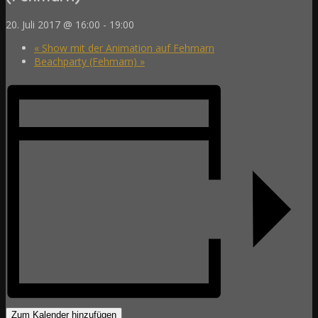
20. Juli 2017 @ 16:00
-
19:00
«
Show mit der Animation auf Fehmarn
Beachparty (Fehmarn)
»
Zum Kalender hinzufügen