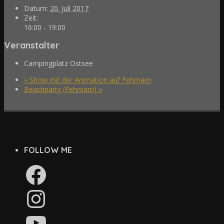
Datum:
20. Juli 2017
Zeit:
16:00 - 19:00
Veranstalter
Campingplatz Ostsee
«
Show mit der Animation auf Fehmarn
Beachparty (Fehmarn)
»
FOLLOW ME
Facebook
Instagram
YouTube