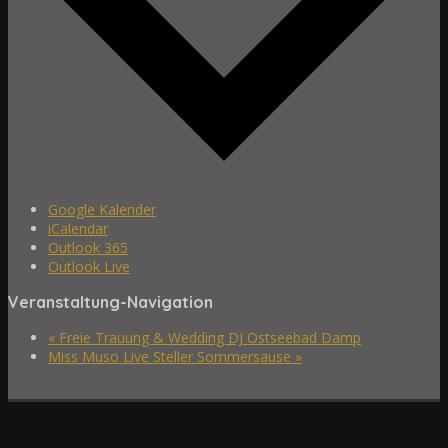
Google Kalender
iCalendar
Outlook 365
Outlook Live
Veranstaltung-Navigation
«
Freie Trauung & Wedding DJ Ostseebad Damp
Miss Muso Live Steller Sommersause
»