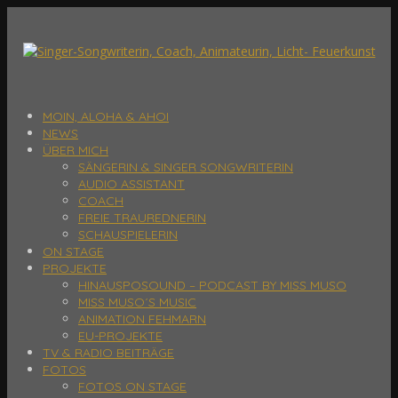
MOIN, ALOHA & AHOI
NEWS
ÜBER MICH
SÄNGERIN & SINGER SONGWRITERIN
AUDIO ASSISTANT
COACH
FREIE TRAUREDNERIN
SCHAUSPIELERIN
ON STAGE
PROJEKTE
HINAUSPOSOUND – PODCAST BY MISS MUSO
MISS MUSO´S MUSIC
ANIMATION FEHMARN
EU-PROJEKTE
TV & RADIO BEITRÄGE
FOTOS
FOTOS ON STAGE