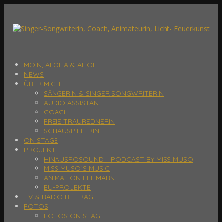
MOIN, ALOHA & AHOI
NEWS
ÜBER MICH
SÄNGERIN & SINGER SONGWRITERIN
AUDIO ASSISTANT
COACH
FREIE TRAUREDNERIN
SCHAUSPIELERIN
ON STAGE
PROJEKTE
HINAUSPOSOUND – PODCAST BY MISS MUSO
MISS MUSO´S MUSIC
ANIMATION FEHMARN
EU-PROJEKTE
TV & RADIO BEITRÄGE
FOTOS
FOTOS ON STAGE