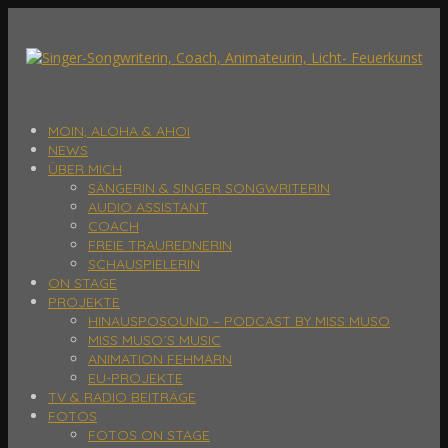
MOIN, ALOHA & AHOI
NEWS
ÜBER MICH
SÄNGERIN & SINGER SONGWRITERIN
AUDIO ASSISTANT
COACH
FREIE TRAUREDNERIN
SCHAUSPIELERIN
ON STAGE
PROJEKTE
HINAUSPOSOUND – PODCAST BY MISS MUSO
MISS MUSO´S MUSIC
ANIMATION FEHMARN
EU-PROJEKTE
TV & RADIO BEITRÄGE
FOTOS
FOTOS ON STAGE