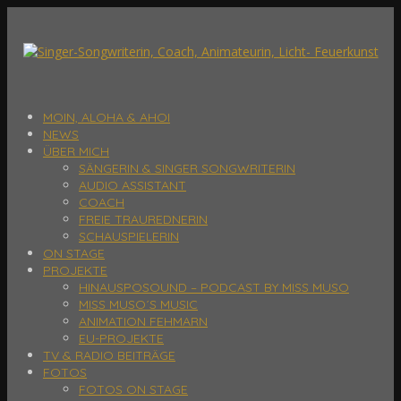
MOIN, ALOHA & AHOI
NEWS
ÜBER MICH
SÄNGERIN & SINGER SONGWRITERIN
AUDIO ASSISTANT
COACH
FREIE TRAUREDNERIN
SCHAUSPIELERIN
ON STAGE
PROJEKTE
HINAUSPOSOUND – PODCAST BY MISS MUSO
MISS MUSO´S MUSIC
ANIMATION FEHMARN
EU-PROJEKTE
TV & RADIO BEITRÄGE
FOTOS
FOTOS ON STAGE