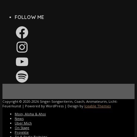
FOLLOW ME
Facebook
Instagram
YouTube
Spotify
Copyright © 2020-2026 Singer-Songwriterin, Coach, Animateurin, Licht-
Feuerkunst | Powered by WordPress | Design by
Iceable Themes
Moin, Aloha & Ahoi
News
Über Mich
On Stage
Projekte
TV & Radio Beiträge