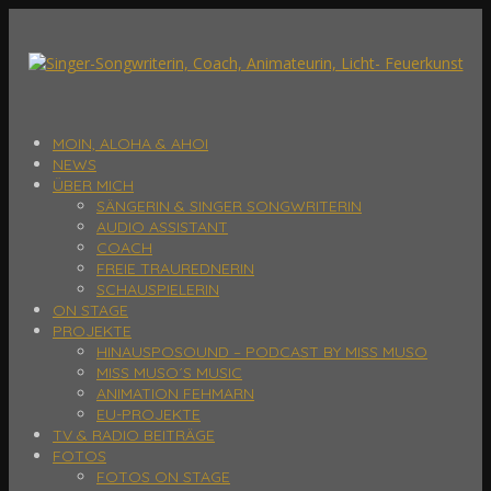
MOIN, ALOHA & AHOI
NEWS
ÜBER MICH
SÄNGERIN & SINGER SONGWRITERIN
AUDIO ASSISTANT
COACH
FREIE TRAUREDNERIN
SCHAUSPIELERIN
ON STAGE
PROJEKTE
HINAUSPOSOUND – PODCAST BY MISS MUSO
MISS MUSO´S MUSIC
ANIMATION FEHMARN
EU-PROJEKTE
TV & RADIO BEITRÄGE
FOTOS
FOTOS ON STAGE