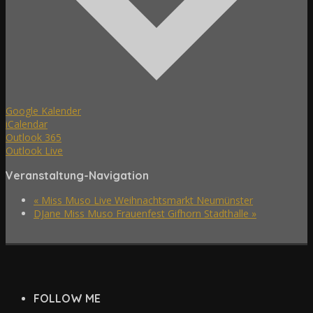
Google Kalender
iCalendar
Outlook 365
Outlook Live
Veranstaltung-Navigation
«
Miss Muso Live Weihnachtsmarkt Neumünster
DJane Miss Muso Frauenfest Gifhorn Stadthalle
»
FOLLOW ME