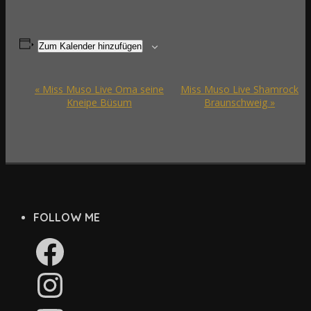
Zum Kalender hinzufügen
Veranstaltung-
«
Miss Muso Live Oma seine
Miss Muso Live Shamrock
Navigation
Kneipe Büsum
Braunschweig
»
FOLLOW ME
Facebook
Instagram
YouTube