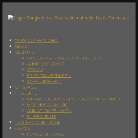
MOIN, ALOHA & AHOI
NEWS
ÜBER MICH
SÄNGERIN & SINGER SONGWRITERIN
AUDIO ASSISTANT
COACH
FREIE TRAUREDNERIN
SCHAUSPIELERIN
ON STAGE
PROJEKTE
HINAUSPOSOUND – PODCAST BY MISS MUSO
MISS MUSO´S MUSIC
ANIMATION FEHMARN
EU-PROJEKTE
TV & RADIO BEITRÄGE
FOTOS
FOTOS ON STAGE