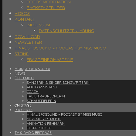
FOTOS MODERATION
BACKSTAGEBILDER
VIDEOS
KONTAKT
IMPRESSUM
DATENSCHUTZERKLÄRUNG
DOWNLOAD
NEWSLETTER
HINAUSPOSOUND – PODCAST BY MISS MUSO
STEINE
FRAGDEINEOMASTEINE
MOIN, ALOHA & AHOI
NEWS
ÜBER MICH
SÄNGERIN & SINGER SONGWRITERIN
AUDIO ASSISTANT
COACH
FREIE TRAUREDNERIN
SCHAUSPIELERIN
ON STAGE
PROJEKTE
HINAUSPOSOUND – PODCAST BY MISS MUSO
MISS MUSO´S MUSIC
ANIMATION FEHMARN
EU-PROJEKTE
TV & RADIO BEITRÄGE