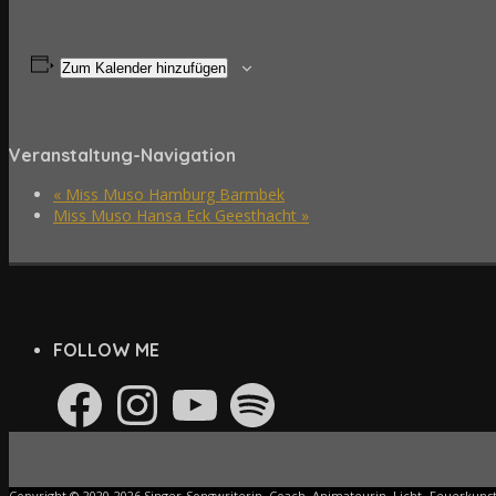
Zum Kalender hinzufügen
Veranstaltung-Navigation
«
Miss Muso Hamburg Barmbek
Miss Muso Hansa Eck Geesthacht
»
FOLLOW ME
Facebook
Instagram
YouTube
Spotify
Copyright © 2020-2026 Singer-Songwriterin, Coach, Animateurin, Licht- Feuerkun