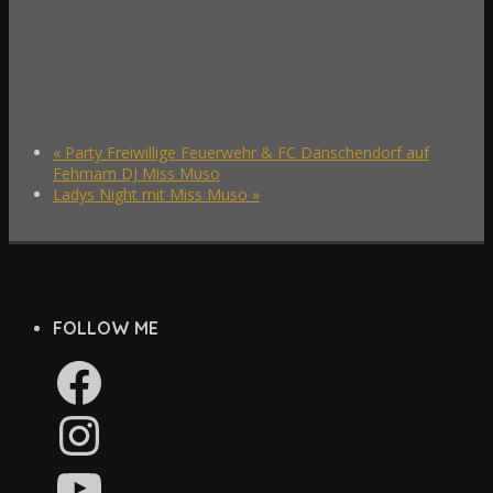
«
Party Freiwillige Feuerwehr & FC Dänschendorf auf
Fehmarn DJ Miss Muso
Ladys Night mit Miss Muso
»
FOLLOW ME
Facebook
Instagram
YouTube