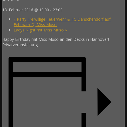
13. Februar 2016 @ 19:00
-
23:00
«
Party Freiwillige Feuerwehr & FC Dänschendorf auf
Fehmarn DJ Miss Muso
Ladys Night mit Miss Muso
»
Happy Birthday mit Miss Muso an den Decks in Hannover!
Privatveranstaltung