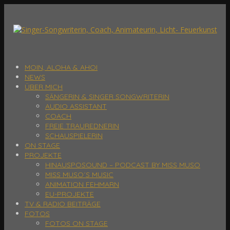
MOIN, ALOHA & AHOI
NEWS
ÜBER MICH
SÄNGERIN & SINGER SONGWRITERIN
AUDIO ASSISTANT
COACH
FREIE TRAUREDNERIN
SCHAUSPIELERIN
ON STAGE
PROJEKTE
HINAUSPOSOUND – PODCAST BY MISS MUSO
MISS MUSO´S MUSIC
ANIMATION FEHMARN
EU-PROJEKTE
TV & RADIO BEITRÄGE
FOTOS
FOTOS ON STAGE