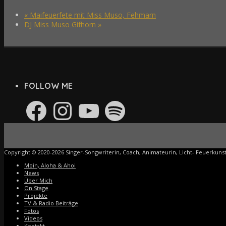
«
Maifeuerfete mit Miss Muso, Fehmarn
DJ Miss Muso Gifhorn
»
FOLLOW ME
Facebook
Instagram
YouTube
Spotify
Copyright © 2020-2026 Singer-Songwriterin, Coach, Animateurin, Licht- Feuerkun
Moin, Aloha & Ahoi
News
Über Mich
On Stage
Projekte
TV & Radio Beiträge
Fotos
Videos
Kontakt