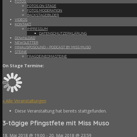
FOTOS
FOTOS ON STAGE
FOTOS MODERATION
BACKSTAGEBILDER
VIDEOS
KONTAKT
IMPRESSUM
DATENSCHUTZERKLÄRUNG
DOWNLOAD
NEWSLETTER
HINAUSPOSOUND – PODCAST BY MISS MUSO
STEINE
FRAGDEINEOMASTEINE
On Stage Termine:
« Alle Veranstaltungen
Diese Veranstaltung hat bereits stattgefunden.
3-tägige Pfingstfete mit Miss Muso
18. Mai 2018 @ 19:00
-
20. Mai 2018 @ 23:59