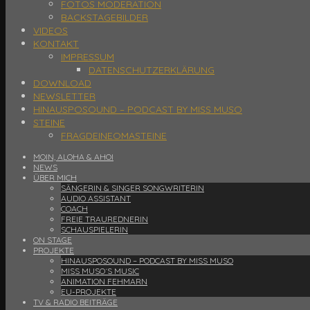
FOTOS MODERATION
BACKSTAGEBILDER
VIDEOS
KONTAKT
IMPRESSUM
DATENSCHUTZERKLÄRUNG
DOWNLOAD
NEWSLETTER
HINAUSPOSOUND – PODCAST BY MISS MUSO
STEINE
FRAGDEINEOMASTEINE
MOIN, ALOHA & AHOI
NEWS
ÜBER MICH
SÄNGERIN & SINGER SONGWRITERIN
AUDIO ASSISTANT
COACH
FREIE TRAUREDNERIN
SCHAUSPIELERIN
ON STAGE
PROJEKTE
HINAUSPOSOUND – PODCAST BY MISS MUSO
MISS MUSO´S MUSIC
ANIMATION FEHMARN
EU-PROJEKTE
TV & RADIO BEITRÄGE